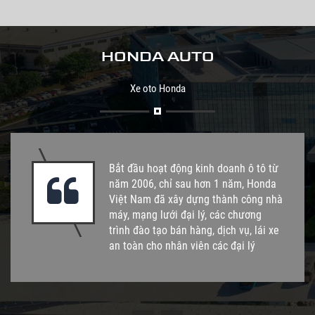
HONDA AUTO
Xe oto Honda
Bắt đầu hoạt động kinh doanh ô tô từ
năm 2006, chỉ sau hơn 1 năm, Honda
Việt Nam đã xây dựng thành công nhà
máy, mạng lưới đại lý, các chương
trình đào tạo bán hàng, dịch vụ, lái xe
an toàn cho nhân viên các đại lý