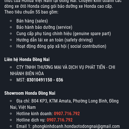
thức của Honda Việt Nam tại Đồng Nai. Chuyên kinh doanh các
dòng xe ôtô Honda cùng gói bảo dưỡng xe Honda cao cấp.
Theo tiêu chuẩn 5S bao gồm:
Bán hàng (sales)
Bảo hành bảo dưỡng (service)
Cung cấp phụ tùng chính hiệu (genuine spare part)
Hướng dẫn lái xe an toàn (safety driving)
Hoạt động đóng góp xã hội ( social contribution)
Liên hệ Honda Đồng Nai
CTY TNHH THƯƠNG MẠI VÀ DỊCH VỤ PHÁT TIẾN - CHI
NHÁNH BIÊN HÒA
MST:
03010491150 - 036
Showroom Honda Đồng Nai
Địa chỉ: B04 KP3, KTM Amata, Phường Long Bình, Đồng
Nai, Việt Nam
Hotline kinh doanh:
0907.716.792
Hotline dịch vụ:
0907.716.792
Email 1: phongkinhdoanh.hondaotodongnai@gmail.com