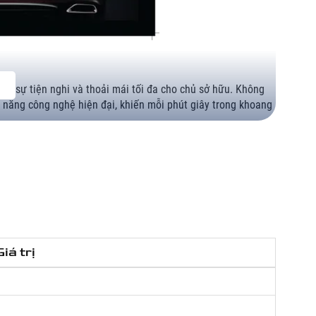
lại sự tiện nghi và thoải mái tối đa cho chủ sở hữu. Không
nh năng công nghệ hiện đại, khiến mỗi phút giây trong khoang
như trên máy tính bảng, hệ thống đồng bộ với Smartphone sử
.
n nghi ở mức cao nhất.
Giá trị