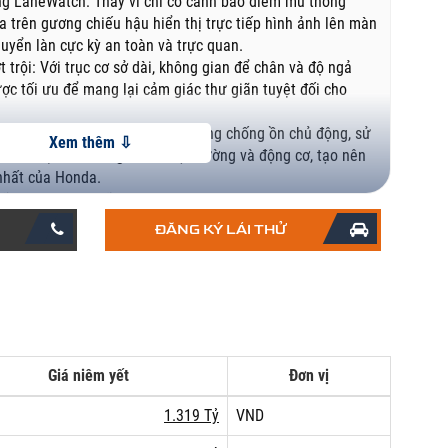
ng LaneWatch: Thay vì chỉ có cảnh báo điểm mù thông
 trên gương chiếu hậu hiển thị trực tiếp hình ảnh lên màn
huyển làn cực kỳ an toàn và trực quan.
 trội: Với trục cơ sở dài, không gian để chân và độ ngả
ợc tối ưu để mang lại cảm giác thư giãn tuyệt đối cho
 (ANC): Xe được trang bị hệ thống chống ồn chủ động, sử
 để triệt tiêu tiếng ồn từ mặt đường và động cơ, tạo nên
nhất của Honda.
: Dù là sedan cỡ lớn nhưng nhờ động cơ tăng áp, Accord
ạy và dứt khoat, kết hợp với khung gầm chắc chắn mang lại
ĐĂNG KÝ
LÁI THỬ
o.
Giá niêm yết
Đơn vị
1.319 Tỷ
VND