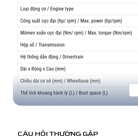
Loại động cơ / Engine type
Công suất cực đại (hp/ rpm) / Max. power (hp/rpm)
Mômen xoắn cực đại (Nm/ rpm) / Max. torque (Nm/rpm)
Hộp số / Transmission
Hệ thống dẫn động / Drivertrain
Dài x Rộng x Cao (mm)
Chiều dài cơ sở (mm) / Wheelbase (mm)
Thể tích khoang hành lý (L) / Boot space (L)
Tiện nghi và trang bị :Từng chi tiết nhỏ trên Honda Accord 
Các hộc đựng đồ được bố trí tiện lợi cho mọi vị trí trên x
Khoang hành lý dung tích 573 lít rộng rãi đáp ứng tối đ
Hàng ghế sau êm ái tích hợp tựa tay thuận tiện
CÂU HỎI THƯỜNG GẶP