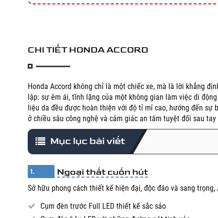
CHI TIẾT HONDA ACCORD
Honda Accord không chỉ là một chiếc xe, mà là lời khẳng địn
lập: sự êm ái, tĩnh lặng của một không gian làm việc di độn
liệu da đều được hoàn thiện với độ tỉ mỉ cao, hướng đến sự
ở chiều sâu công nghệ và cảm giác an tâm tuyệt đối sau tay 
Mục lục bài viết
Ngoại thất cuốn hút
1.
Sở hữu phong cách thiết kế hiện đại, độc đáo và sang trọng,
Cụm đèn trước Full LED thiết kế sắc sảo