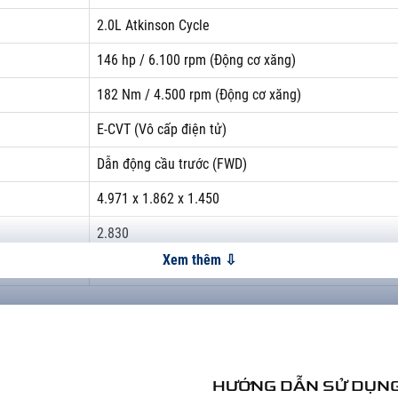
2.0L Atkinson Cycle
146 hp / 6.100 rpm (Động cơ xăng)
182 Nm / 4.500 rpm (Động cơ xăng)
E-CVT (Vô cấp điện tử)
Dẫn động cầu trước (FWD)
4.971 x 1.862 x 1.450
2.830
473
2022 được chăm chút tổng hòa tạo nên sự hoàn mỹ, giúp tôn lên vị th
e
Xem thông số đầy đủ
a nhu cầu của người sử dụng
HƯỚNG DẪN SỬ DỤNG