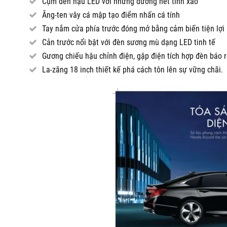
Cụm đèn hậu LED với những đường nét tinh xảo
Ăng-ten vây cá mập tạo điểm nhấn cá tính
Tay nắm cửa phía trước đóng mở bằng cảm biến tiện lợi
Cản trước nổi bật với đèn sương mù dạng LED tinh tế
Gương chiếu hậu chỉnh điện, gập điện tích hợp đèn báo r
La-zăng 18 inch thiết kế phá cách tôn lên sự vững chãi.