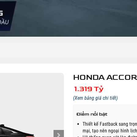
HONDA ACCO
1.319 Tỷ
(Xem bảng giá chi tiết)
Điểm nổi bật
Thiết kế Fastback sang trọ
mại, tạo nên ngoại hình lị