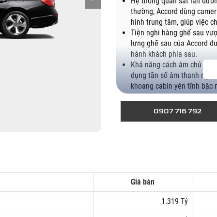
Hệ thống quan sát làn đườ
thường, Accord dùng camera
hình trung tâm, giúp việc c
Tiện nghi hàng ghế sau vượt
lưng ghế sau của Accord đư
hành khách phía sau.
Khả năng cách âm chủ động
dụng tần số âm thanh ngược
khoang cabin yên tĩnh bậc 
Động cơ Turbo 1.5L mạnh mẽ
có khả năng bứt tốc rất nh
0907 716 792
sự tự tin khi chạy tốc độ ca
Giá bán
1.319 Tỷ