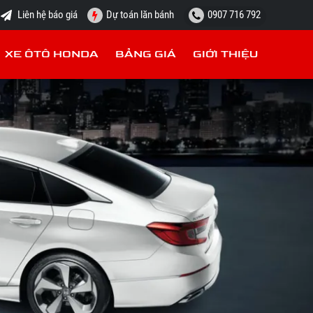
Liên hệ báo giá
Dự toán lăn bánh
0907 716 792
XE ÔTÔ HONDA
BẢNG GIÁ
GIỚI THIỆU