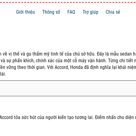
Giới thiệu
Thông số
FAQ
Trợ giúp
Chia sẻ
h về vị thế và gu thẩm mỹ tinh tế của chủ sở hữu. Đây là mẫu sedan h
g và sự phấn khích, chính xác của một cỗ máy vận hành. Từng chi tiết 
 bền vững theo thời gian. Với Accord, Honda đã định nghĩa lại khái n
lái.
 Accord tỏa sức hút của người kiến tạo tương lai. Điểm nhấn cho diện 